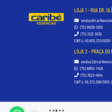
LOJA 1 - RUA DR. OL
vendas@caribeessen
(75) 98291-5855
(75) 3221-3836
CNPJ: 40.605.370/0001-
LOJA 2 - PRAÇA DO
vendas2@caribeesse
(75) 98155-7405
(75) 3623-4944
CNPJ: 05.272.368/0001-