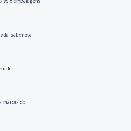
lvulas e embalagens
mada, sabonete
lém de
is marcas do