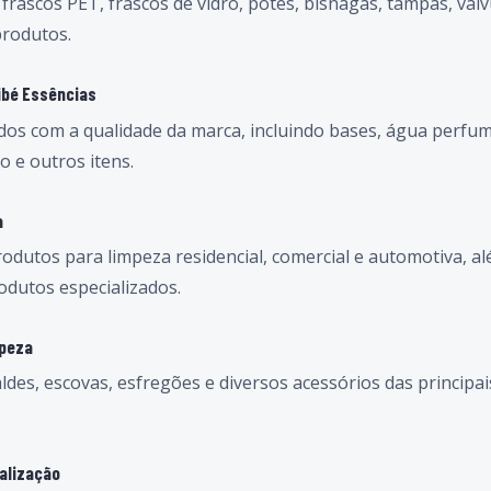
frascos PET, frascos de vidro, potes, bisnagas, tampas, vá
produtos.
ibé Essências
dos com a qualidade da marca, incluindo bases, água perfu
o e outros itens.
a
odutos para limpeza residencial, comercial e automotiva, a
odutos especializados.
mpeza
ldes, escovas, esfregões e diversos acessórios das principa
alização