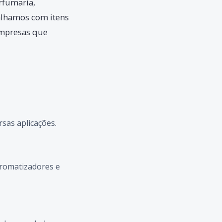
rfumaria,
alhamos com itens
empresas que
sas aplicações.
aromatizadores e