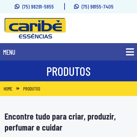
(75) 98291-5855
(75) 98155-7405
MENU
PRODUTOS
PRODUTOS
SOBRE
HOME
PRODUTOS
FALE CONOSCO
Encontre tudo para criar, produzir,
perfumar e cuidar