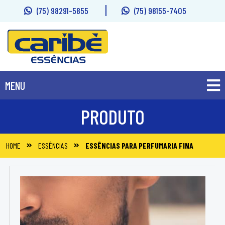
(75) 98291-5855
(75) 98155-7405
MENU
PRODUTOS
PRODUTO
SOBRE
HOME
ESSÊNCIAS
ESSÊNCIAS PARA PERFUMARIA FINA
FALE CONOSCO