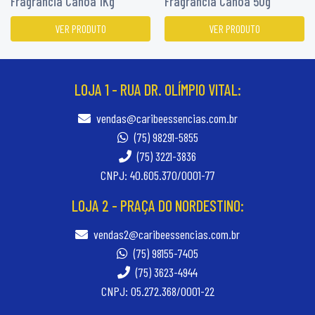
Fragrância Canoa 1Kg
Fragrância Canoa 50g
VER PRODUTO
VER PRODUTO
LOJA 1 - RUA DR. OLÍMPIO VITAL:
vendas@caribeessencias.com.br
(75) 98291-5855
(75) 3221-3836
CNPJ: 40.605.370/0001-77
LOJA 2 - PRAÇA DO NORDESTINO:
vendas2@caribeessencias.com.br
(75) 98155-7405
(75) 3623-4944
CNPJ: 05.272.368/0001-22